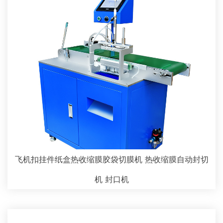
飞机扣挂件纸盒热收缩膜胶袋切膜机 热收缩膜自动封切
机 封口机