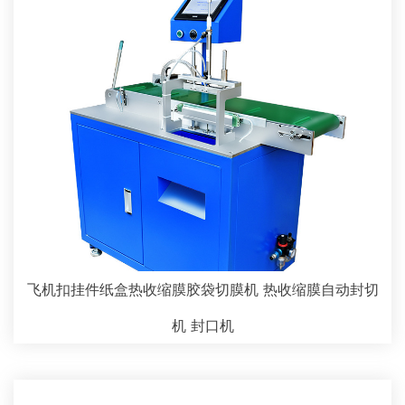
飞机扣挂件纸盒热收缩膜胶袋切膜机 热收缩膜自动封切
机 封口机